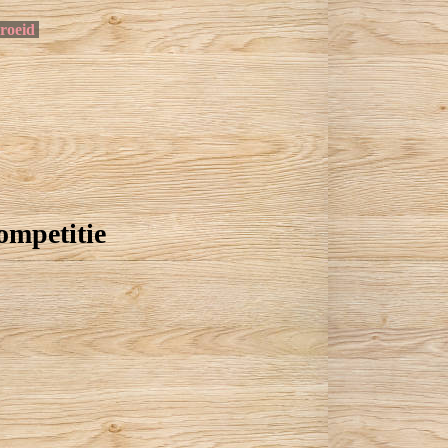
groeid
ompetitie