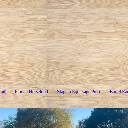
 mij
Florian Horsefood
Niagara Equissage Pulse
Barrel Ra